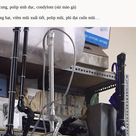
cung, polip sinh dục, condylom (sùi mào gà)
ng hạt, viêm mũi xuất tiết, polip mũi, phì đại cuốn mũi....