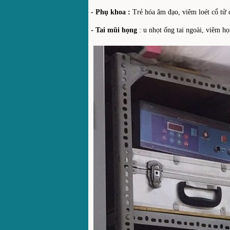
- Phụ khoa :
Trẻ hóa âm đạo, viêm loét cổ tử 
- Tai mũi họng
: u nhọt ống tai ngoài, viêm họ