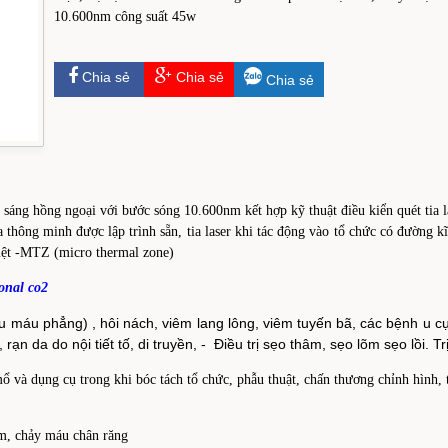
10.600nm công suất 45w
Chia sẻ
Chia sẻ
Chia sẻ
h sáng hồng ngoại với bước sóng 10.600nm kết hợp kỹ thuật điều kiển quét tia l
thông minh được lập trình sẵn, tia laser khi tác động vào tổ chức có đường k
hiệt -MTZ (micro thermal zone)
ional co2
u máu phẳng) , hôi nách, viêm lang lông, viêm tuyến bã, các bệnh u cụ
, rạn da do nội tiết tố, di truyền, - Điều trị sẹo thâm, sẹo lõm sẹo lồi.
 và dụng cụ trong khi bóc tách tổ chức, phẫu thuật, chấn thương chỉnh hình, t
ùm, chảy máu chân răng