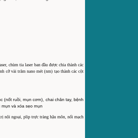
aser, chùm tia laser ban đầu được chia thành các
ĩnh cỡ vài trăm nano mét (nm) tạo thành các cột
c (nốt ruồi, mụn cơm), chai chân tay, bệnh
 Trị mụn và xóa sẹo mụn
rị nội ngoại, plip trực tràng hậu môn, nối mạch