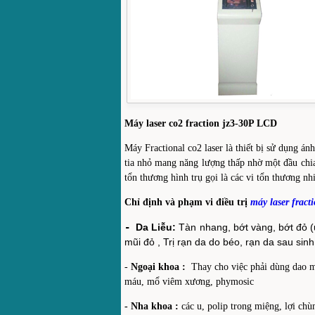
Máy laser co2 fraction jz3-30P LCD
Máy Fractional co2 laser là thiết bị sử dụng án
tia nhỏ mang năng lượng thấp nhờ một đầu chia 
tổn thương hình trụ gọi là các vi tổn thương n
Chỉ định và phạm vi điều trị
máy laser fract
-
Da Liễu:
Tàn nhang, bớt vàng, bớt đỏ (
mũi đỏ , Trị rạn da do béo, rạn da sau sinh
-
Ngoại khoa :
Thay cho việc phải dùng dao mổ
máu, mổ viêm xương, phymosic
- Nha khoa :
các u, polip trong miệng, lợi ch