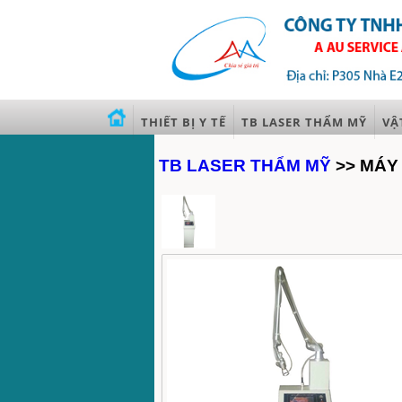
THIẾT BỊ Y TẾ
TB LASER THẨM MỸ
VẬ
TB LASER THẨM MỸ
>> MÁY