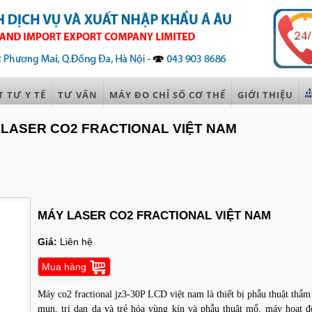
T TƯ Y TẾ
TƯ VẤN
MÁY ĐO CHỈ SỐ CƠ THỂ
GIỚI THIỆU
 LASER CO2 FRACTIONAL VIỆT NAM
MÁY LASER CO2 FRACTIONAL VIỆT NAM
Giá:
Liên hệ
Mua hàng
Máy co2 fractional jz3-30P LCD việt nam là thiết bị phẫu thuật thẩm 
mụn, trị dạn da và trẻ hóa vùng kín và phẫu thuật mổ, máy hoạt 