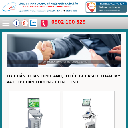
0902 100 329
TB CHẨN ĐOÁN HÌNH ẢNH, THIẾT BỊ LASER THẨM MỸ,
VẬT TƯ CHẤN THƯƠNG CHỈNH HÌNH