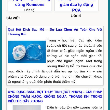
cứng Romsons
giảm đau tự động
PCA
Liên hệ
Liên hệ
BÀI VIẾT
Quả Hút Dịch Sau Mổ – Sự Lựa Chọn An Toàn Cho Vết
Thương Kín
Trong y học hiện đại, việc kiểm
soát dịch tiết sau phẫu thuật là yếu
tố then chốt giúp ngăn ngừa biến
chứng và rút ngắn thời gian hồi
phục cho người bệnh. Một trong
những thiết bị hỗ trợ hiệu quả cho
mục đích này chính là quả dẫn lưu áp lực âm kín – sản
phẩm y tế được sử dụng phổ biến trong nhiều chuyên khoa,
từ ngoại tổng quát đến phẫu thuật thẩm mỹ.
ỨNG DỤNG BĂNG BỘT THỦY TINH (BỘT NHỰA) – GIẢI PHÁP
CHỐNG THẤM NƯỚC, KHÔNG NGỨA, THOÁNG KHÍ TRONG
ĐIỀU TRỊ GÃY XƯƠNG
Điều trị bảo tồn gãy xương luôn là