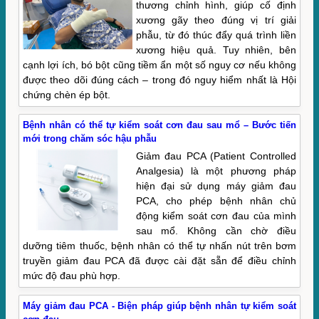
thương chỉnh hình, giúp cố định
xương gãy theo đúng vị trí giải
phẫu, từ đó thúc đẩy quá trình liền
xương hiệu quả. Tuy nhiên, bên
cạnh lợi ích, bó bột cũng tiềm ẩn một số nguy cơ nếu không
được theo dõi đúng cách – trong đó nguy hiểm nhất là Hội
chứng chèn ép bột.
Bệnh nhân có thể tự kiểm soát cơn đau sau mổ – Bước tiến
mới trong chăm sóc hậu phẫu
Giảm đau PCA (Patient Controlled
Analgesia) là một phương pháp
hiện đại sử dụng máy giảm đau
PCA, cho phép bệnh nhân chủ
động kiểm soát cơn đau của mình
sau mổ. Không cần chờ điều
dưỡng tiêm thuốc, bệnh nhân có thể tự nhấn nút trên bơm
truyền giảm đau PCA đã được cài đặt sẵn để điều chỉnh
mức độ đau phù hợp.
Máy giảm đau PCA - Biện pháp giúp bệnh nhân tự kiểm soát