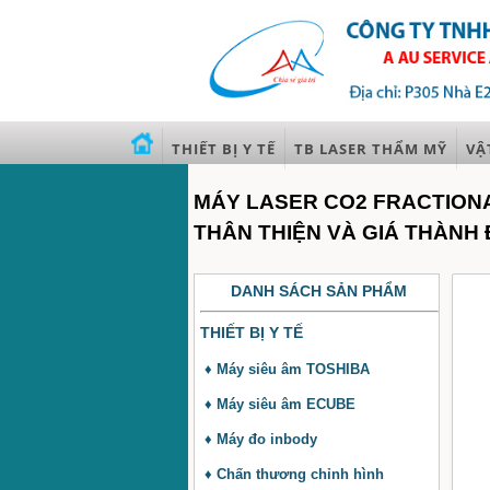
THIẾT BỊ Y TẾ
TB LASER THẨM MỸ
VẬ
MÁY LASER CO2 FRACTIONAL
THÂN THIỆN VÀ GIÁ THÀNH
DANH SÁCH SẢN PHẨM
THIẾT BỊ Y TẾ
♦ Máy siêu âm TOSHIBA
♦ Máy siêu âm ECUBE
♦ Máy đo inbody
♦ Chấn thương chỉnh hình