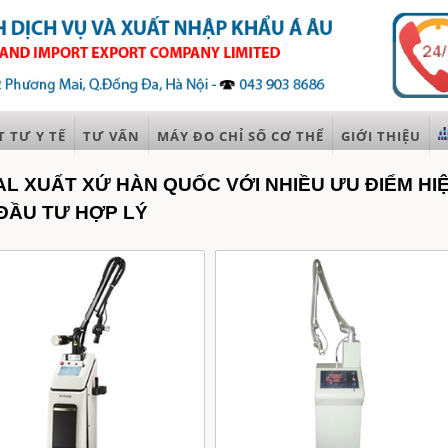
T TƯ Y TẾ
TƯ VẤN
MÁY ĐO CHỈ SỐ CƠ THỂ
GIỚI THIỆU
 XUẤT XỨ HÀN QUỐC VỚI NHIỀU ƯU ĐIỂM HIỆ
 ĐẦU TƯ HỢP LÝ