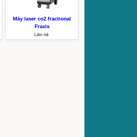
Máy laser co2 fractional
Fraxis
Liên hệ