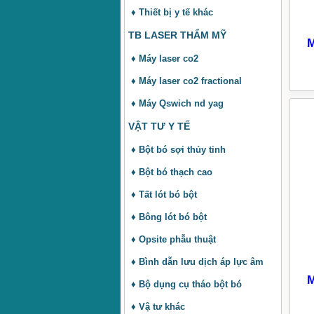
♦ Thiết bị y tế khác
TB LASER THẨM MỸ
M
♦ Máy laser co2
♦ Máy laser co2 fractional
♦ Máy Qswich nd yag
VẬT TƯ Y TẾ
♦ Bột bó sợi thủy tinh
♦ Bột bó thạch cao
♦ Tất lót bó bột
♦ Bông lót bó bột
♦ Opsite phẫu thuật
♦ Bình dẫn lưu dịch áp lực âm
M
♦ Bộ dụng cụ tháo bột bó
♦ Vậ tư khác