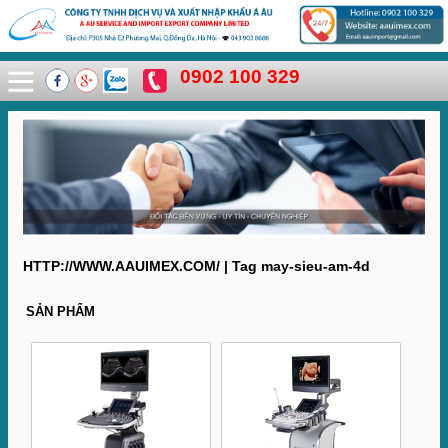
0902 100 329
HTTP://WWW.AAUIMEX.COM/ | Tag may-sieu-am-4d
SẢN PHẨM