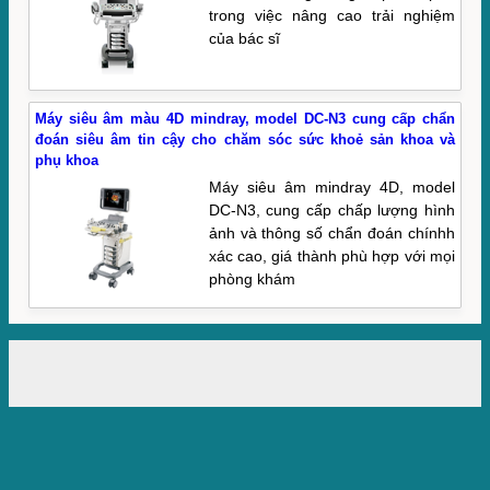
trong việc nâng cao trải nghiệm
của bác sĩ
Máy siêu âm màu 4D mindray, model DC-N3 cung cấp chẩn
đoán siêu âm tin cậy cho chăm sóc sức khoẻ sản khoa và
phụ khoa
Máy siêu âm mindray 4D, model
DC-N3, cung cấp chấp lượng hình
ảnh và thông số chẩn đoán chínhh
xác cao, giá thành phù hợp với mọi
phòng khám
CÔNG TY TNHH DỊCH VỤ VÀ XUẤT NHẬP KHẨU Á ÂU
Add : Nhà E2 Phương Mai, Q.Đống Đa, Hà Nội
Tel: 024 3903 8686 ; Hotline: 0902 100329
Điện thoại: 04 390 8686 - Mobile: 0902 100 329