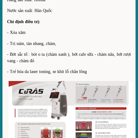
Nước sản xuất: Hàn Quốc
Chỉ định điều trị:
- Xóa xăm
- Trị nám, tàn nhang, chàm,
- Bớt sắc tố : bót o ta (chàm xanh ), bớt cafe sữa - chàm nâu, bớt rượi
vang - chàm đỏ
- Trẻ hóa da laser toning, se khít lỗ chân lông