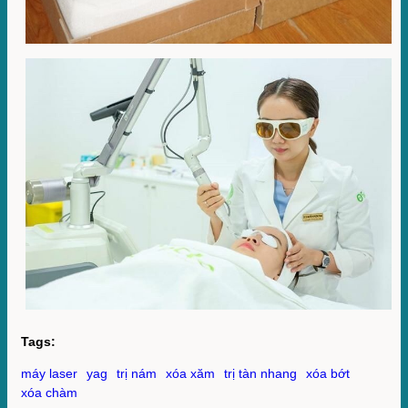
Tags:
máy laser
yag
trị nám
xóa xăm
trị tàn nhang
xóa bớt
xóa chàm