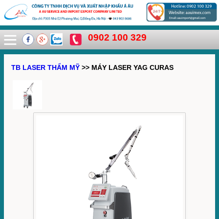
0902 100 329
TB LASER THẨM MỸ
>> MÁY LASER YAG CURAS