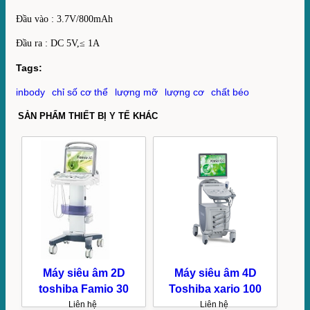
3.7V/800mAh
Đầu vào :
Đầu ra : DC 5V,≤ 1A
Tags:
inbody
chỉ số cơ thể
lượng mỡ
lượng cơ
chất béo
SẢN PHẨM THIẾT BỊ Y TẾ KHÁC
Máy siêu âm 2D
Máy siêu âm 4D
toshiba Famio 30
Toshiba xario 100
Liên hệ
Liên hệ